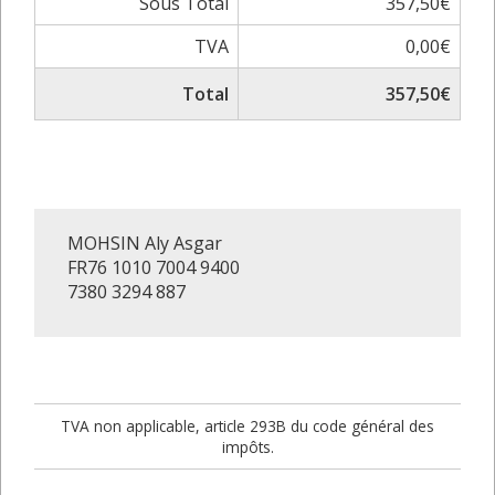
Sous Total
357,50€
TVA
0,00€
Total
357,50€
MOHSIN Aly Asgar
FR76 1010 7004 9400
7380 3294 887
TVA non applicable, article 293B du code général des
impôts.