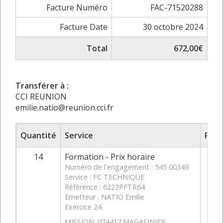
Facture Numéro
FAC-71520288
Facture Date
30 octobre 2024
Total
672,00€
Transférer à :
CCI REUNION
emilie.natio@reunion.cci.fr
Quantité
Service
Prix
14
Formation - Prix horaire
Numéro de l'engagement : 545 00349
Service : FC TECHNIQUE
Référence : 6223PFTR64
Emetteur : NATIO Emilie
Exercice 24
MISSION. 074417.MAGASINIER