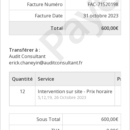
Payé
Facture Numéro
FAC-71520198
Facture Date
31 octobre 2023
Total
600,00€
Transférer à :
Audit Consultant
erick.chaneyin@auditconsultant.fr
Quantité
Service
Prix 
12
Intervention sur site - Prix horaire
5,12,19, 26 Octobre 2023
Sous Total
600,00€