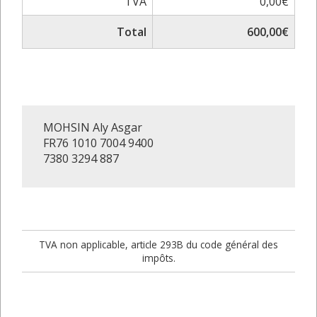
TVA
0,00€
Total
600,00€
MOHSIN Aly Asgar
FR76 1010 7004 9400
7380 3294 887
TVA non applicable, article 293B du code général des
impôts.